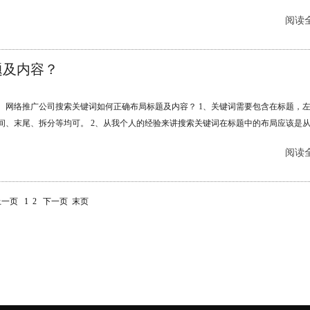
谱不靠谱，楚天软件是**做网站和推广服务的公司，如果有可以找楚天软件。......
阅读全
题及内容？
网络推广公司搜索关键词如何正确布局标题及内容？ 1、关键词需要包含在标题，
间、末尾、拆分等均可。 2、从我个人的经验来讲搜索关键词在标题中的布局应该是
，也就是标题的左侧包含搜索关键词效果上应该更好一点 3、内容里面至少穿插1-3个
阅读全
内容的前面一部分，因为收录后的内容一般是内容的前面一部分，收录里面如果出现至
键词，搜索匹配和初始排名可能都要高一些。......
上一页
1
2
下一页
末页