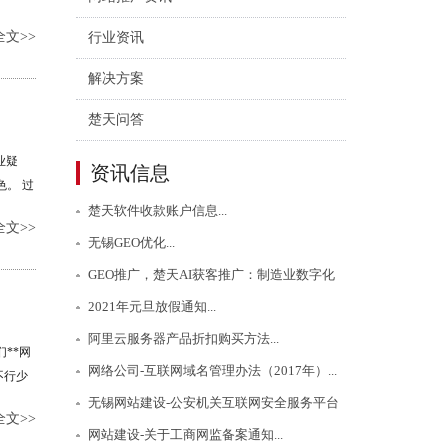
野。这
文>>
行业资讯
阵：覆
大板块，
解决方案
楚天问答
业疑
资讯信息
。 过
短视频
楚天软件收款账户信息...
文>>
无锡GEO优化...
GEO推广，楚天AI获客推广：制造业数字化
2021年元旦放假通知...
营销的璀璨之星...
阿里云服务器产品折扣购买方法...
**网
网络公司-互联网域名管理办法（2017年）...
不行少
常剧烈
无锡网站建设-公安机关互联网安全服务平台
文>>
一个公
网站建设-关于工商网监备案通知...
备案操作指南...