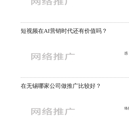
G
家
盖
形
短视频在AI营销时代还有价值吗？
惑
去
的
在无锡哪家公司做推广比较好？
络
的
的