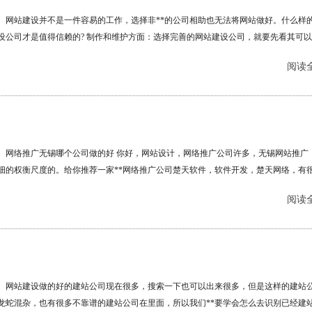
网站建设并不是一件容易的工作，选择非**的公司相助也无法将网站做好。什么样
设公司才是值得信赖的? 制作和维护方面：选择完善的网站建设公司，就要先看其可
什么样的处事。看似简朴的网站建设，网站设计，其实并不是我们想的那么简朴，网
阅读全
，个中的一些巨大维护、整体设计都是需要有专人举办的。您可以看一下对方公司以
，假如您对其设计的一些案例网站是比较垂青的，抖音推广，楚天网络，那么也可以
步的洽谈。 价值方面：您可以多比拟几个公司的价值，今朝来讲网站建设公司的价值
西歪，假如您想要找到一个更好的公司，就要多举办比拟，价值是我们都很是体贴的
络推广公司，可是每一个......
网络推广无锡哪个公司做的好 你好，网站设计，网络推广公司许多，无锡网站推广
细的权衡尺度的。给你推荐一家**网络推广公司楚天软件，软件开发，楚天网络，有
网站建设和网络推广履历。，网络推广公司......
阅读全
网站建设做的好的建站公司现在很多，搜索一下也可以出来很多，但是这样的建站
龙蛇混杂，也有很多不靠谱的建站公司在里面，所以我们**要学会怎么去识别已经建