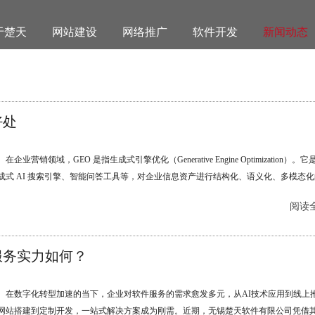
于楚天
网站建设
网络推广
软件开发
新闻动态
好处
在企业营销领域，GEO 是指生成式引擎优化（Generative Engine Optimization）。
成式 AI 搜索引擎、智能问答工具等，对企业信息资产进行结构化、语义化、多模态
，让品牌、产品等信息能被 AI 大模型**识别、深度理解与高度信任，在 AI 生成答案
阅读全
。......
服务实力如何？
在数字化转型加速的当下，企业对软件服务的需求愈发多元，从AI技术应用到线上
网站搭建到定制开发，一站式解决方案成为刚需。近期，无锡楚天软件有限公司凭借