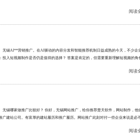
EO AI推广、短视频推广、网站建设、软件开发等多领域的业务布局，逐渐进入大众视
阅读全
公司的服务实力究竟如何？我们从业务特色、市场反馈等维度展开测评。 一、业务矩
数字化全链条，技术与营销双驱动 楚天软件的核心业务覆盖“技术开发+营销推广”两
成了相对完整的数字化服务闭环：......
无锡AI**营销推广。在AI驱动的内容分发和智能推荐机制日益成熟的今天，不少企
：投入短视频制作是否仍是值得的选择？ 答案是肯定的，但需要重新理解短视频的角色
，短视频的核心价值在于“流量获取”——通过算法推荐触达潜在用户。而在AI时代，
阅读全
价值正从“曝光工具”转向“信任资产”。......
无锡哪家做推广比较好？ 你好，无锡网站推广，给你推荐楚天软件，网站制作，他们
推广建站公司。有富厚的建站履历和推广履历。网站推广此刻对付一些企业来说是必
。我们做网站的目标是推销网站，楚天网络，然后卖生产品。此刻各行业的竞争长短
阅读全
。而自然排名是企业实力的象征，网络推广公司，在互联网电子商务时代，可以想象