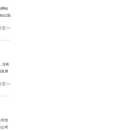
的网站
以给以我
站设
文>>
往的案
举办下
照旧东
问题，
，没有
很富厚
文>>
公司也
站公司